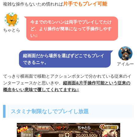
片手でもプレイ可能
複雑な操作もないため慣れれば
今までのモンハンは両手でプレイしてたけ
ど、より操作が簡単になって手操作しやす
ちゃとら
い♫
縦画面だから場所を選ばずどこでもプレイ
できるニャ。
アイルー
てっきり横画面で移動とアクションボタンで分かれている従来のイ
ンターフェースかと思いきや、
縦画面&片手操作可能という従来の
概念をいい意味で覆してくれてますね♫
スタミナ制限なしでプレイし放題