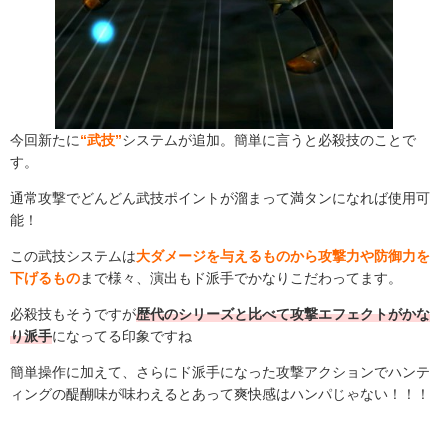
今回新たに
“武技”
システムが追加。簡単に言うと必殺技のことで
す。
通常攻撃でどんどん武技ポイントが溜まって満タンになれば使用可
能！
この武技システムは
大ダメージを与えるものから攻撃力や防御力を
下げるもの
まで様々、演出もド派手でかなりこだわってます。
必殺技もそうですが
歴代のシリーズと比べて攻撃エフェクトがかな
り派手
になってる印象ですね
簡単操作に加えて、さらにド派手になった攻撃アクションでハンテ
ィングの醍醐味が味わえるとあって爽快感はハンパじゃない！！！