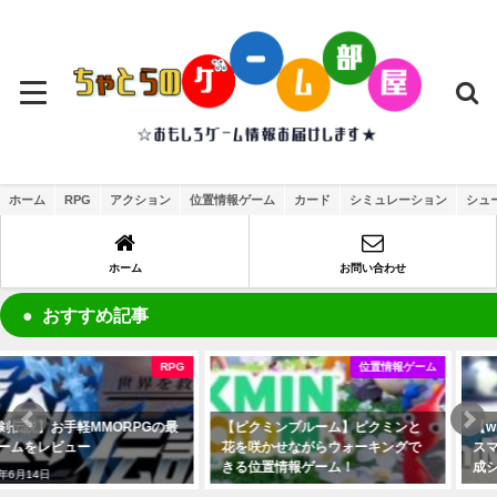
ホーム
RPG
アクション
位置情報ゲーム
カード
シミュレーション
シュ
ホーム
お問い合わせ
おすすめ記事
位置情報ゲーム
シミュレーション
【ピクミンブルーム】ピクミンと
【with MY CAT－猫とくらそう－】
花を咲かせながらウォーキングで
スマホでネコちゃんと暮らせる育
きる位置情報ゲーム！
成シミュレーション
2021年11月7日
2021年4月13日