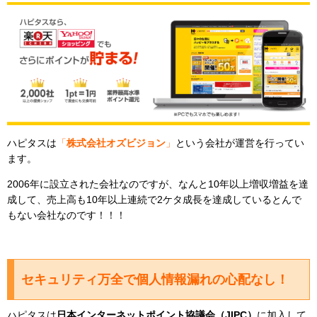
ハピタスは
「
株式会社オズビジョン
」
という会社が運営を行ってい
ます。
2006
年に設立された会社なのですが、なんと
10
年以上
増収増益を達
成して、売上高も
10
年以上連続で
2
ケタ成長を達成しているとんで
もない会社なのです！！！
セキュリティ万全で個人情報漏れの心配なし！
ハピタスは
日本インターネットポイント協議会（
JIPC
）
に加入して