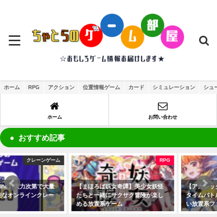
ホーム
RPG
アクション
位置情報ゲーム
カード
シミュレーション
シュ
ホーム
お問い合わせ
おすすめ記事
RPG
RPG
【まほろば妖女奇譚】美少女妖怪
【アカシッククロニクル】リアル
たちと一緒にサクサク冒険が楽し
タイムバトルやキャラ育成が楽し
める放置系ゲーム
い放置系ファンタジーRPG
2021年8月23日
2021年7月18日