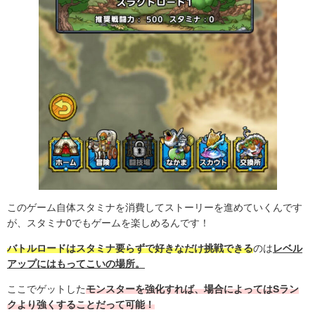
このゲーム自体スタミナを消費してストーリーを進めていくんです
が、スタミナ
0
でもゲームを楽しめるんです！
バトルロードはスタミナ要らずで好きなだけ挑戦できる
のは
レベル
アップにはもってこいの場所。
ここでゲットした
モンスターを強化すれば、場合によっては
Sラン
ク
より強くすることだって可能！