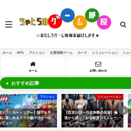
ホーム
RPG
アクション
位置情報ゲーム
カード
シミュレーション
シュ
ホーム
お問い合わせ
おすすめ記事
シミュレーション
アクション
【西京24区ー百花争艶の役場】極
【ブロスタ】はちゃめちゃ大乱闘
道から成り上がる経営シミュレー
マルチプレイ対戦アクションゲー
ションゲーム
ムのレビュー
2021年6月24日
2020年5月3日