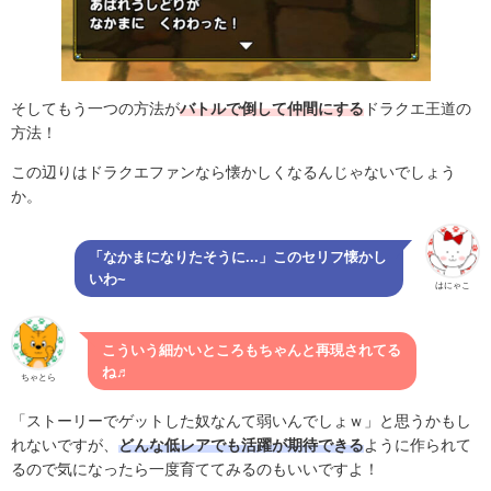
そしてもう一つの方法が
バトルで倒して仲間にする
ドラクエ王道の
方法！
この辺りはドラクエファンなら懐かしくなるんじゃないでしょう
か。
「なかまになりたそうに...」このセリフ懐かし
いわ~
はにゃこ
こういう細かいところもちゃんと再現されてる
ね♬
ちゃとら
「ストーリーでゲットした奴なんて弱いんでしょｗ」と思うかもし
れないですが、
どんな低レアでも活躍が期待できる
ように作られて
るので気になったら一度育ててみるのもいいですよ！