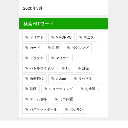
2020年3月
検索HITワード
ドリフト
MMORPG
テニス
カード
白猫
ボクシング
ドラクエ
マリカー
バトルロイヤル
F1
課金
石器時代
pickup
リセマラ
動画
シューティング
お小遣い
ゲーム攻略
ミニ四駆
バスケットボール
ポケモン