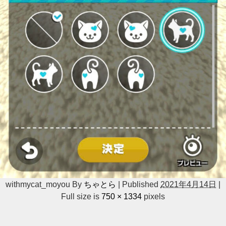
withmycat_moyou
By
ちゃとら
|
Published
2021年4月14日
|
Full size is
750 × 1334
pixels