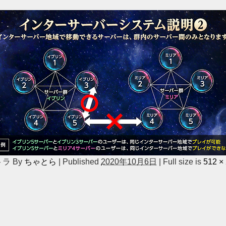
トラ
By
ちゃとら
|
Published
2020年10月6日
|
Full size is
512 ×