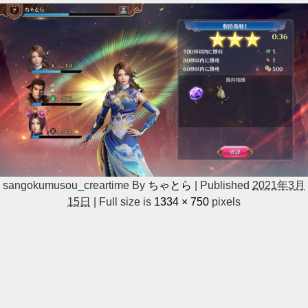
sangokumusou_creartime
By
ちゃとら
|
Published
2021年3月
15日
|
Full size is
1334 × 750
pixels