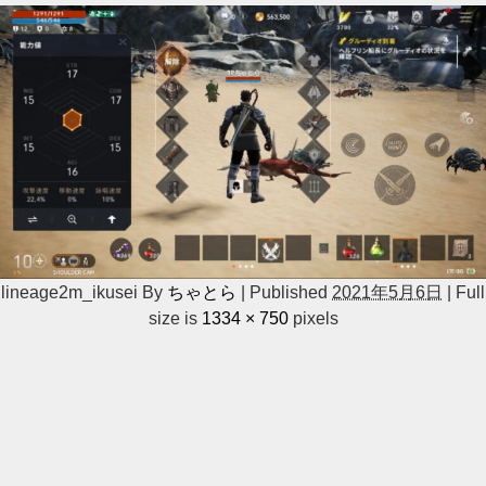
lineage2m_ikusei
By
ちゃとら
|
Published
2021年5月6日
|
Full
size is
1334 × 750
pixels