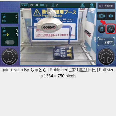
goton_yoko
By
ちゃとら
|
Published
2021年7月6日
|
Full size
is
1334 × 750
pixels