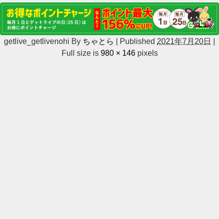
getlive_getlivenohi
By
ちゃとら
|
Published
2021年7月20日
|
Full size is
980 × 146
pixels